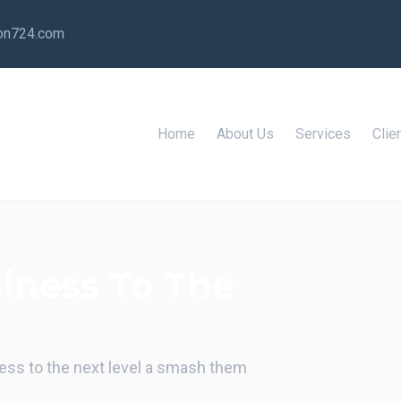
ion724.com
Home
About Us
Services
Clie
siness To The
ness to the next level a smash them