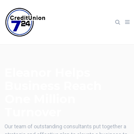
Eleanor Helps
Business Reach
One Million
Turnover
Our team of outstanding consultants put together a