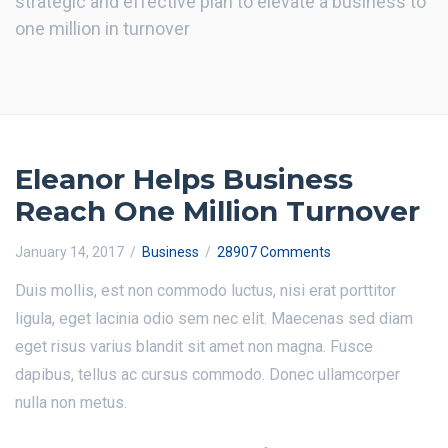
strategic and effective plan to elevate a business to
one million in turnover
Eleanor Helps Business
Reach One Million Turnover
January 14, 2017
Business
28907 Comments
Duis mollis, est non commodo luctus, nisi erat porttitor
ligula, eget lacinia odio sem nec elit. Maecenas sed diam
eget risus varius blandit sit amet non magna. Fusce
dapibus, tellus ac cursus commodo. Donec ullamcorper
nulla non metus.